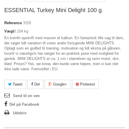
ESSENTIAL Turkey Mini Delight 100 g.
Reference
3155
Vægt
0.104 kg
En kornfri opskrift med masser af kalkun. En fantastisk lille sag til dem,
der søger lidt variation til vores andre forrygende MINI DELIGHTS.
Oplagt som en godbid til træning, motivation og lidt ekstra på gåturen,
hvortil vi naturligvis har sørget for en praktisk pose med mulighed for
genluk. MINI DELIGHTS er ca. 1 cm i størrelsen og semi moist, dvs.
blød. Prisen? Yes, we know, den burde være højere, men vi kan slet
ikke lade være. Fremstillet i EU.
Tweet
Del
Google+
Pinterest
Send til en ven
Del på Facebook
Udskriv