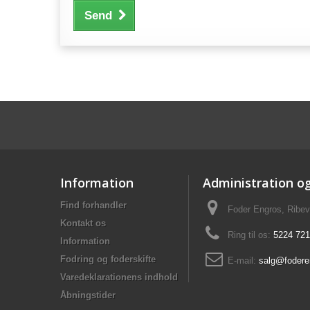
Send
Information
Administration o
Find forhandler
Foder Engros, Ribev
Kontakt os
Ring til os:
5224 72
Information
Fodring og foderskifte
E-mail:
salg@fodere
Varedeklarationens indhold
Åbningstider