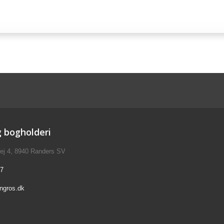
g bogholderi
ej 4, 8940 Randers SV
17
ngros.dk