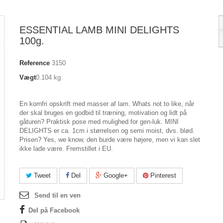
ESSENTIAL LAMB MINI DELIGHTS
100g.
Reference
3150
Vægt
0.104 kg
En kornfri opskrift med masser af lam. Whats not to like, når
der skal bruges en godbid til træning, motivation og lidt på
gåturen? Praktisk pose med mulighed for gen-luk. MINI
DELIGHTS er ca. 1cm i størrelsen og semi moist, dvs. blød.
Prisen? Yes, we know, den burde være højere, men vi kan slet
ikke lade være. Fremstillet i EU.
Tweet
Del
Google+
Pinterest
Send til en ven
Del på Facebook