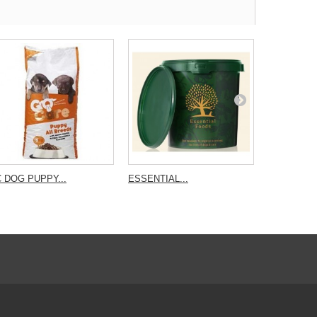
 DOG PUPPY...
ESSENTIAL...
UK ESSENT